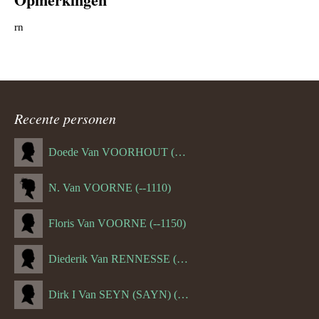
rn
Recente personen
Doede Van VOORHOUT (Van FORNEHOLT) (--1101)
N. Van VOORNE (--1110)
Floris Van VOORNE (--1150)
Diederik Van RENNESSE (--1144)
Dirk I Van SEYN (SAYN) (--1120)