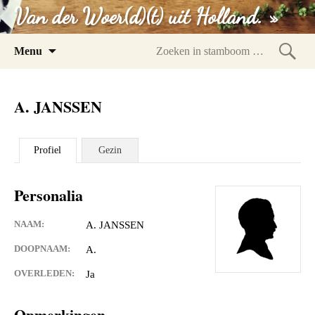
Van der Woer(d)(t) uit Holland. »
Spring
Menu
naar
Zoeke
inhoud
in
A. JANSSEN
stam
Profiel
Gezin
Personalia
NAAM:
A. JANSSEN
DOOPNAAM:
A.
OVERLEDEN:
Ja
Opmerkingen