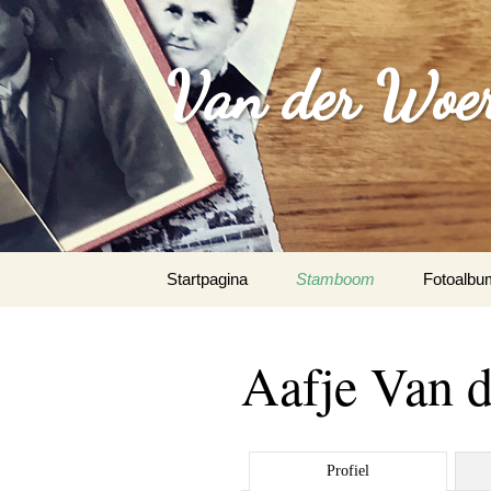
Van der Woer(
Spring
Startpagina
Stamboom
Fotoalbu
naar
inhoud
WOONO
Aafje Van
FAMILI
WAPEN
Profiel