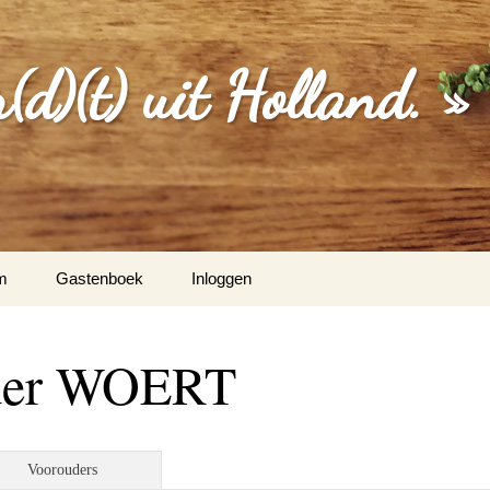
d)(t) uit Holland. »
m
Gastenboek
Inloggen
MGEVING
 der WOERT
EBERICHTEN
S
Voorouders