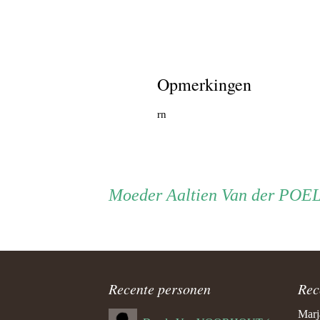
Opmerkingen
rn
Persoon
Moeder
Moeder
Aaltien Van der POE
ouder
navigatie
Recente personen
Rec
Marj