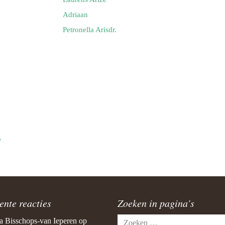
Adriaan
Petronella Arisdr.
L
ente reacties
Zoeken in pagina’s
Zoeken
a Bisschops-van Ieperen
op