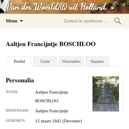
Van der Woer(d)(t) uit Holland. »
Spring
Menu
naar
Zoeke
inhoud
in
Aaltjen Francijntje BOSCHLOO
stam
Profiel
Gezin
Voorouders
Nazaten
Personalia
NAAM:
Aaltjen Francijntje
BOSCHLOO
DOOPNAAM:
Aaltjen Francijntje
GEBOREN:
15 maart 1842 (Deventer)