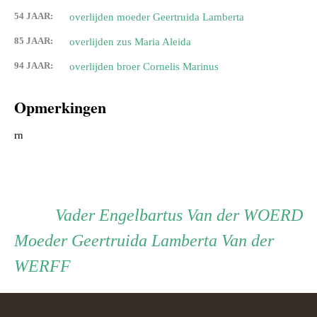
54 JAAR:
overlijden moeder Geertruida Lamberta
85 JAAR:
overlijden zus Maria Aleida
94 JAAR:
overlijden broer Cornelis Marinus
Opmerkingen
rn
Persoon
Vader
Vader
Engelbartus Van der WOERD
Moeder
Moeder
Geertruida Lamberta Van der
ouder
WERFF
navigatie