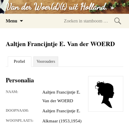
Van der Woer(d)(t) uit Holland. »
Spring
Menu
naar
Zoeke
inhoud
in
Aaltjen Francijntje E. Van der WOERD
stam
Profiel
Voorouders
Personalia
NAAM:
Aaltjen Francijntje E.
Van der WOERD
DOOPNAAM:
Aaltjen Francijntje E.
WOONPLAATS:
Alkmaar (1953,1954)