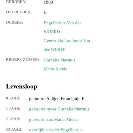
GEBOREN:
1900
OVERLEDEN:
Ja
OUDERS:
Engelbartus Van der
WOERD
Geertruida Lamberta Van
der WERFF
BROERS/ZUSSEN:
Cornelis Marinus
Maria Aleida
Levensloop
0 JAAR:
geboorte Aaltjen Francijntje E.
1 JAAR:
geboorte broer Cornelis Marinus
2 JAAR:
geboorte zus Maria Aleida
53 JAAR:
overlijden vader Engelbartus