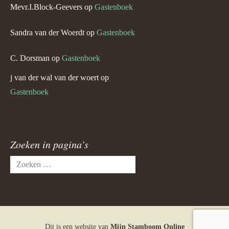
Mevr.I.Block-Geevers
op
Gastenboek
Sandra van der Woerdt
op
Gastenboek
C. Dorsman
op
Gastenboek
j van der wal van der woert
op
Gastenboek
Zoeken in pagina’s
Zoeken
naar:
Dit is een website van
Mijn Stamboom Online