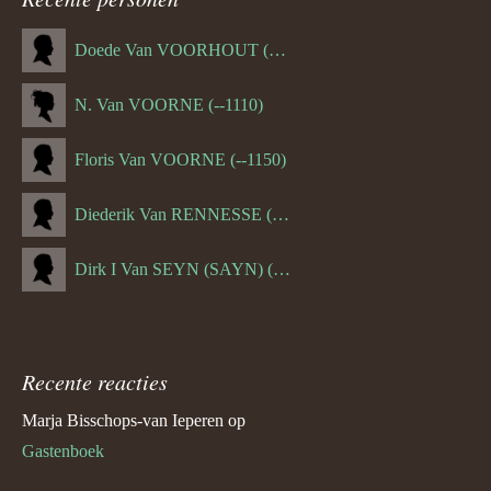
navigatie
Doede Van VOORHOUT (Van FORNEHOLT) (--1101)
N. Van VOORNE (--1110)
Floris Van VOORNE (--1150)
Diederik Van RENNESSE (--1144)
Dirk I Van SEYN (SAYN) (--1120)
Recente reacties
Marja Bisschops-van Ieperen
op
Gastenboek