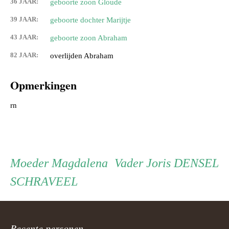
36 JAAR:
geboorte zoon Gloude
39 JAAR:
geboorte dochter Marijtje
43 JAAR:
geboorte zoon Abraham
82 JAAR:
overlijden Abraham
Opmerkingen
rn
Persoon
Moeder
Vader
Moeder
Magdalena
Vader
Joris DENSEL
SCHRAVEEL
ouder
Recente personen