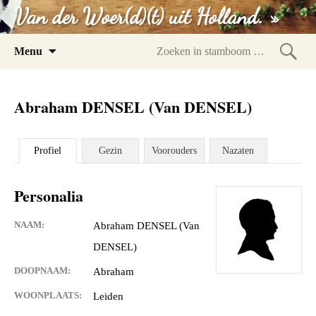
Van der Woer(d)(t) uit Holland. »
Spring
Menu
naar
Zoeke
inhoud
in
Abraham DENSEL (Van DENSEL)
stam
Profiel
Gezin
Voorouders
Nazaten
Personalia
NAAM:
Abraham DENSEL (Van
DENSEL)
DOOPNAAM:
Abraham
WOONPLAATS:
Leiden