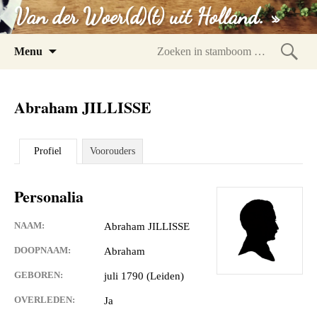
Van der Woer(d)(t) uit Holland. »
Spring
Menu
naar
Zoeke
inhoud
in
Abraham JILLISSE
stam
Profiel
Voorouders
Personalia
NAAM:
Abraham JILLISSE
DOOPNAAM:
Abraham
GEBOREN:
juli 1790 (Leiden)
OVERLEDEN:
Ja