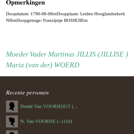
Opmerkingen
Doopdatum: 1790-08-08rnDoopplaats: Leiden Hooglandsekerk
NHrnDoopgetuige: Franzijntje BOSSEJIErn
Persoon
Vader
Moeder
Vader
Martinus JILLIS (JILLISE )
Moeder
Maria (van der) WOERD
ouder
navigatie
Recente personen
Doede Van VOORHOUT (Van FORNEHOLT) (--1101)
N. Van VOORNE (--1110)