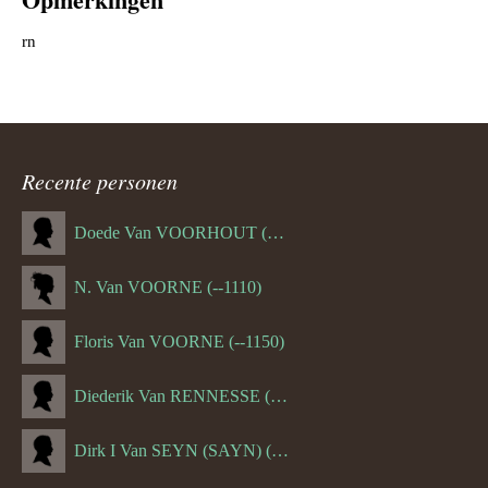
rn
Recente personen
Doede Van VOORHOUT (Van FORNEHOLT) (--1101)
N. Van VOORNE (--1110)
Floris Van VOORNE (--1150)
Diederik Van RENNESSE (--1144)
Dirk I Van SEYN (SAYN) (--1120)