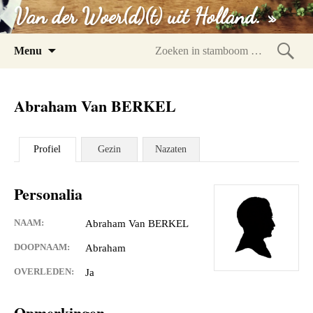
Van der Woer(d)(t) uit Holland. »
Spring
Menu
naar
Zoeke
inhoud
in
Abraham Van BERKEL
stam
Profiel
Gezin
Nazaten
Personalia
NAAM:
Abraham Van BERKEL
DOOPNAAM:
Abraham
OVERLEDEN:
Ja
Opmerkingen