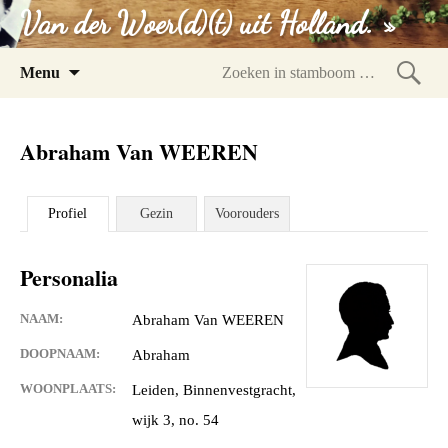
Van der Woer(d)(t) uit Holland. »
Spring
Menu
naar
Zoeke
inhoud
in
Abraham Van WEEREN
stam
Profiel
Gezin
Voorouders
Personalia
NAAM:
Abraham Van WEEREN
DOOPNAAM:
Abraham
WOONPLAATS:
Leiden, Binnenvestgracht,
wijk 3, no. 54