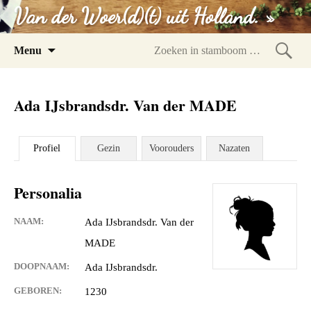
Van der Woer(d)(t) uit Holland. »
Spring
Menu
naar
Zoeke
inhoud
in
Ada IJsbrandsdr. Van der MADE
stam
Profiel
Gezin
Voorouders
Nazaten
Personalia
NAAM:
Ada IJsbrandsdr. Van der
MADE
DOOPNAAM:
Ada IJsbrandsdr.
GEBOREN:
1230