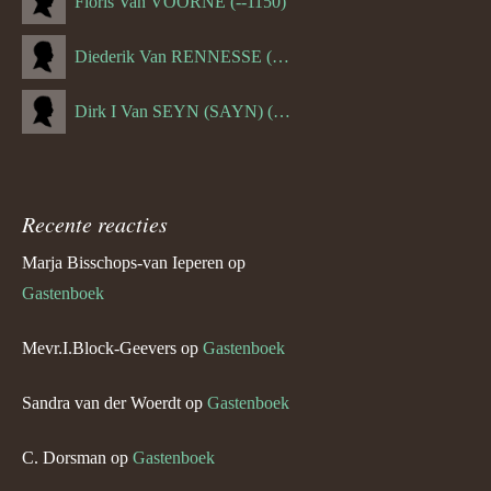
Floris Van VOORNE (--1150)
Diederik Van RENNESSE (--1144)
Dirk I Van SEYN (SAYN) (--1120)
Recente reacties
Marja Bisschops-van Ieperen
op
Gastenboek
Mevr.I.Block-Geevers
op
Gastenboek
Sandra van der Woerdt
op
Gastenboek
C. Dorsman
op
Gastenboek