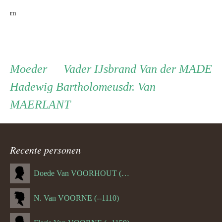
rn
Persoon
Moeder
Vader
Moeder
Vader
IJsbrand Van der MADE
Hadewig Bartholomeusdr. Van
ouder
MAERLANT
navigatie
Recente personen
Doede Van VOORHOUT (Van FORNEHOLT) (--1101)
N. Van VOORNE (--1110)