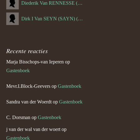
Diederik Van RENNESSE (--1144)
Dirk I Van SEYN (SAYN) (--1120)
Recente reacties
Marja Bisschops-van Ieperen
op
Gastenboek
Mevr.I.Block-Geevers
op
Gastenboek
Sandra van der Woerdt
op
Gastenboek
C. Dorsman
op
Gastenboek
j van der wal van der woert
op
Gastenboek