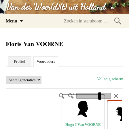
Van der Woer(d)(t) uit Holland. »
Spring
Menu
naar
Zoeke
inhoud
in
Floris Van VOORNE
stam
Profiel
Voorouders
Volledig scherm
Hugo I Van VOORNE