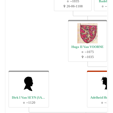
☼ --1035
Badeloge 
✞ 26-06-1108
☼ --105
Hugo II Van VOORNE
☼ --1075
✞ --1035
Dirk I Van SEYN (SAYN)
☼ --1120
☼ --112