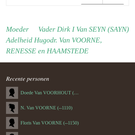
Persoon
Moeder
Vader
Moeder
Vader
Dirk I Van SEYN (SAYN)
Floris Van VOORNE
Adelheid Hugodr. Van VOORNE,
☼ --1150
ouder
✞ --1203
RENESSE en HAAMSTEDE
navigatie
Recente personen
Doede Van VOORHOUT (Van FORNEHOLT) (--1101)
N. Van VOORNE (--1110)
Floris Van VOORNE (--1150)