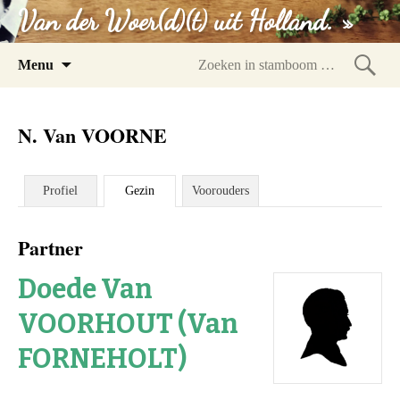
Van der Woer(d)(t) uit Holland. »
Spring
Menu
naar
Zoeke
inhoud
in
N. Van VOORNE
stam
Profiel
Gezin
Voorouders
Partner
Doede Van
VOORHOUT (Van
FORNEHOLT)