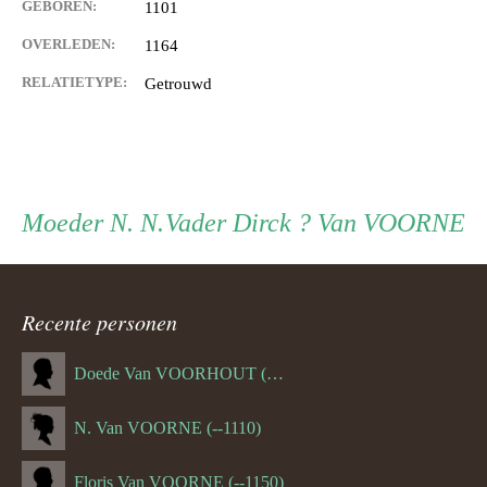
GEBOREN:
1101
OVERLEDEN:
1164
RELATIETYPE:
Getrouwd
Persoon
Moeder
Vader
Moeder
N. N.
Vader
Dirck ? Van VOORNE
ouder
Recente personen
navigatie
Doede Van VOORHOUT (Van FORNEHOLT) (--1101)
N. Van VOORNE (--1110)
Floris Van VOORNE (--1150)