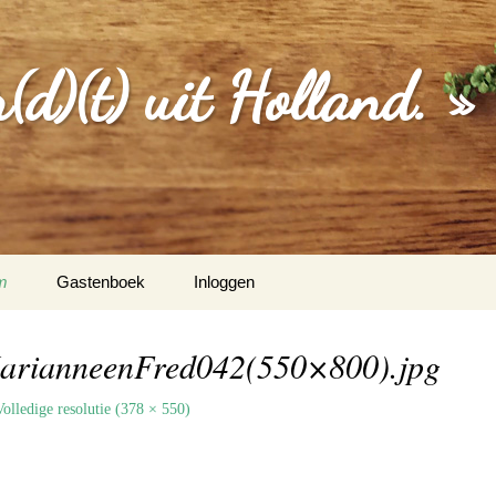
d)(t) uit Holland. »
m
Gastenboek
Inloggen
MGEVING
MarianneenFred042(550×800).jpg
EBERICHTEN
Volledige resolutie (378 × 550)
S