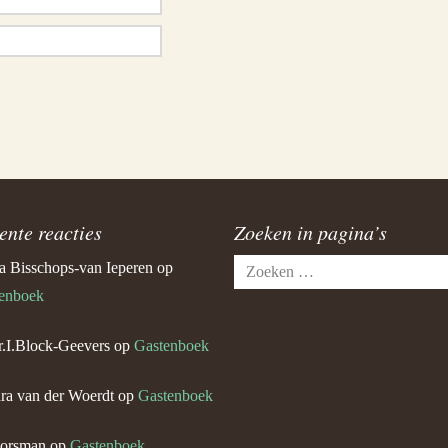
ente reacties
Zoeken in pagina’s
Zoeken
a Bisschops-van Ieperen
op
naar:
enboek
.I.Block-Geevers
op
Gastenboek
ra van der Woerdt
op
Gastenboek
orsman
op
Gastenboek