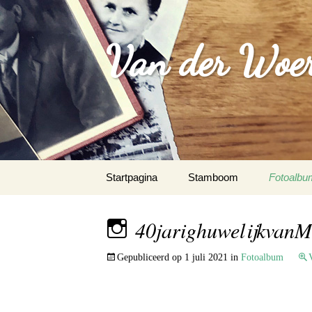
Van der Woer(
Spring
Startpagina
Stamboom
Fotoalbu
naar
inhoud
WOONO
40jarighuwelijkvan
FAMILI
Gepubliceerd op
1 juli 2021
in
Fotoalbum
WAPEN