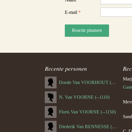
E-mail
*
Recente personen
Rec
Marj
Doede Van VOORHOUT (Van FORNEHOLT) (--1101)
Gast
N. Van VOORNE (--1110)
Mevr
Floris Van VOORNE (--1150)
Sand
Diederik Van RENNESSE (--1144)
C. D