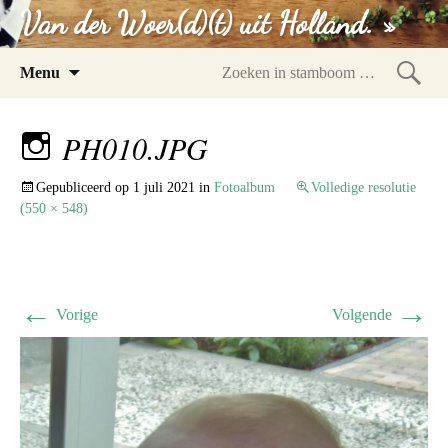
Van der Woer(d)(t) uit Holland. »
Spring
Menu
naar
Zoeke
inhoud
in
PH010.JPG
stam
Gepubliceerd op
1 juli 2021
in
Fotoalbum
Volledige resolutie
(550 × 548)
←
→
Vorige
Volgende