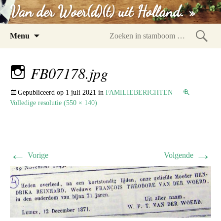
Van der Woer(d)(t) uit Holland. »
Spring
Menu
naar
Zoeke
inhoud
in
FB07178.jpg
stam
Gepubliceerd op
1 juli 2021
in
FAMILIEBERICHTEN
Volledige resolutie (550 × 140)
←
→
Vorige
Volgende