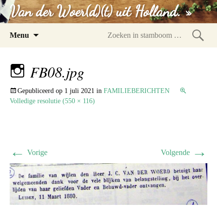
Van der Woer(d)(t) uit Holland. »
Spring
Menu
naar
Zoeke
inhoud
in
FB08.jpg
stam
Gepubliceerd op
1 juli 2021
in
FAMILIEBERICHTEN
Volledige resolutie (550 × 116)
←
→
Vorige
Volgende