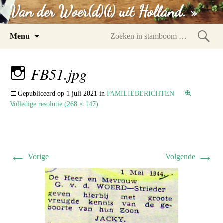
Van der Woer(d)(t) uit Holland. »
Spring
Menu
naar
Zoeke
inhoud
in
FB51.jpg
stam
Gepubliceerd op
1 juli 2021
in
FAMILIEBERICHTEN
Volledige resolutie (268 × 147)
←
→
Vorige
Volgende