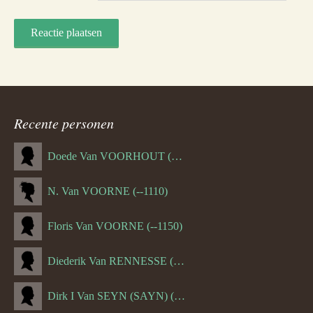
Recente personen
Doede Van VOORHOUT (Van FORNEHOLT) (--1101)
N. Van VOORNE (--1110)
Floris Van VOORNE (--1150)
Diederik Van RENNESSE (--1144)
Dirk I Van SEYN (SAYN) (--1120)