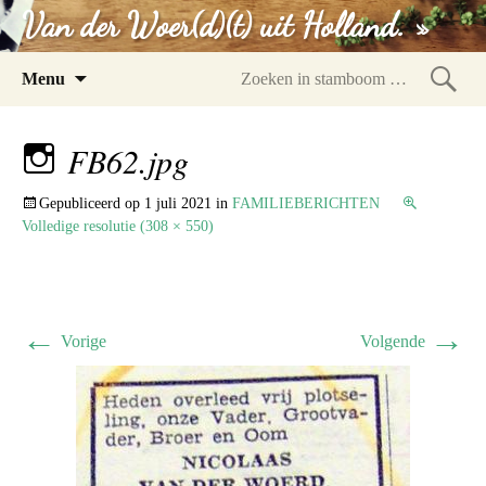
Van der Woer(d)(t) uit Holland. »
Spring
Menu
naar
Zoeke
inhoud
in
FB62.jpg
stam
Gepubliceerd op
1 juli 2021
in
FAMILIEBERICHTEN
Volledige resolutie (308 × 550)
←
→
Vorige
Volgende