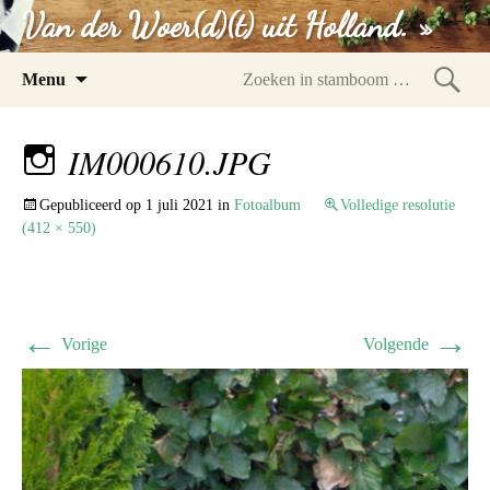
Van der Woer(d)(t) uit Holland. »
Spring
Menu
naar
Zoeke
inhoud
in
IM000610.JPG
stam
Gepubliceerd op
1 juli 2021
in
Fotoalbum
Volledige resolutie
(412 × 550)
←
→
Vorige
Volgende