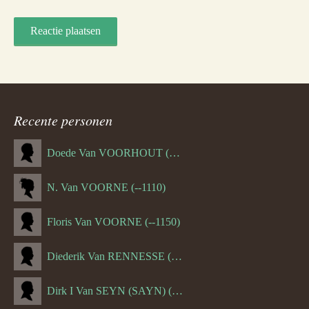
Recente personen
Doede Van VOORHOUT (Van FORNEHOLT) (--1101)
N. Van VOORNE (--1110)
Floris Van VOORNE (--1150)
Diederik Van RENNESSE (--1144)
Dirk I Van SEYN (SAYN) (--1120)