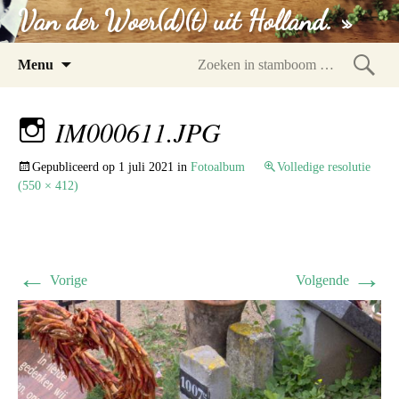
Van der Woer(d)(t) uit Holland. »
Spring
Menu
naar
Zoeke
inhoud
in
IM000611.JPG
stam
Gepubliceerd op
1 juli 2021
in
Fotoalbum
Volledige resolutie
(550 × 412)
←
→
Vorige
Volgende