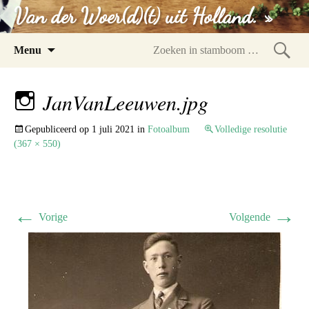
Van der Woer(d)(t) uit Holland. »
Spring
Menu
naar
Zoeke
inhoud
in
JanVanLeeuwen.jpg
stam
Gepubliceerd op
1 juli 2021
in
Fotoalbum
Volledige resolutie
(367 × 550)
←
→
Vorige
Volgende