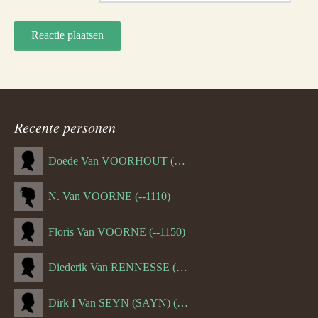
Recente personen
Doede Van VOORHOUT (Van FORNEHOLT) (--1101)
N. Van VOORNE (--1110)
Floris Van VOORNE (--1150)
Diederik Van RENNESSE (--1144)
Dirk I Van SEYN (SAYN) (--1120)