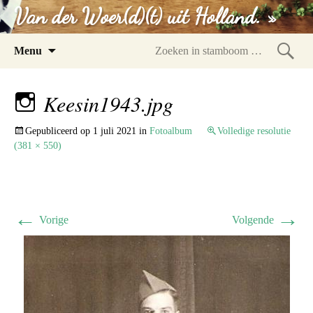
Van der Woer(d)(t) uit Holland. »
Spring
Menu
naar
Zoeke
inhoud
in
Keesin1943.jpg
stam
Gepubliceerd op
1 juli 2021
in
Fotoalbum
Volledige resolutie
(381 × 550)
←
→
Vorige
Volgende