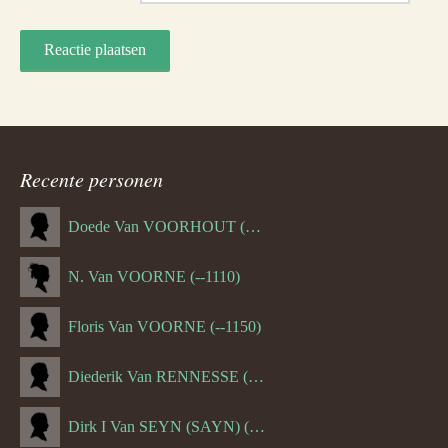
Recente personen
Doede Van VOORHOUT (Van FORNEHOLT) (--1101)
N. Van VOORNE (--1110)
Floris Van VOORNE (--1150)
Diederik Van RENNESSE (--1144)
Dirk I Van SEYN (SAYN) (--1120)