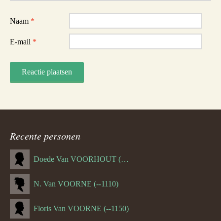
Naam
*
E-mail
*
Recente personen
Doede Van VOORHOUT (Van FORNEHOLT) (--1101)
N. Van VOORNE (--1110)
Floris Van VOORNE (--1150)