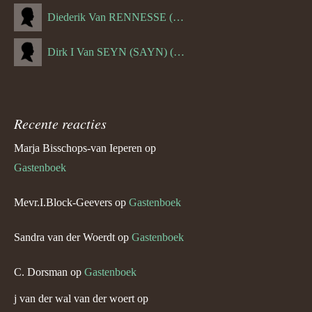
Diederik Van RENNESSE (--1144)
Dirk I Van SEYN (SAYN) (--1120)
Recente reacties
Marja Bisschops-van Ieperen
op
Gastenboek
Mevr.I.Block-Geevers
op
Gastenboek
Sandra van der Woerdt
op
Gastenboek
C. Dorsman
op
Gastenboek
j van der wal van der woert
op