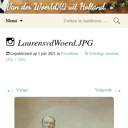
Van der Woer(d)(t) uit Holland. »
Spring
Menu
naar
Zoeke
inhoud
in
LaurensvdWoerd.JPG
stam
Gepubliceerd op
1 juli 2021
in
Fotoalbum
Volledige resolutie
(352 × 550)
←
→
Vorige
Volgende