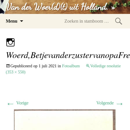
Van der Woer(d)(t) uit Holland. »
Spring
Menu
naar
Zoeke
inhoud
in
stam
Woerd,BetjevanderzustervanopaFr
Gepubliceerd op
1 juli 2021
in
Fotoalbum
Volledige resolutie
(353 × 550)
←
→
Vorige
Volgende