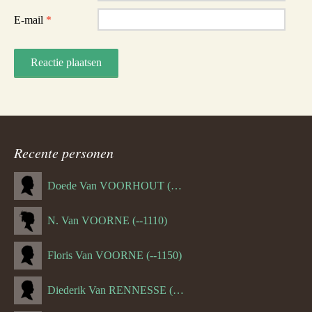
E-mail
*
Recente personen
Doede Van VOORHOUT (Van FORNEHOLT) (--1101)
N. Van VOORNE (--1110)
Floris Van VOORNE (--1150)
Diederik Van RENNESSE (--1144)