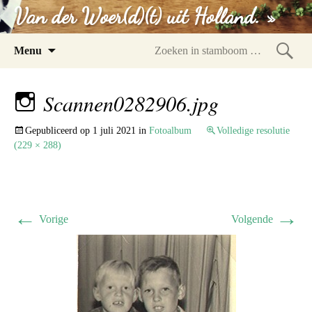
Van der Woer(d)(t) uit Holland. »
Spring
Menu
naar
Zoeke
inhoud
in
Scannen0282906.jpg
stam
Gepubliceerd op
1 juli 2021
in
Fotoalbum
Volledige resolutie
(229 × 288)
←
→
Vorige
Volgende