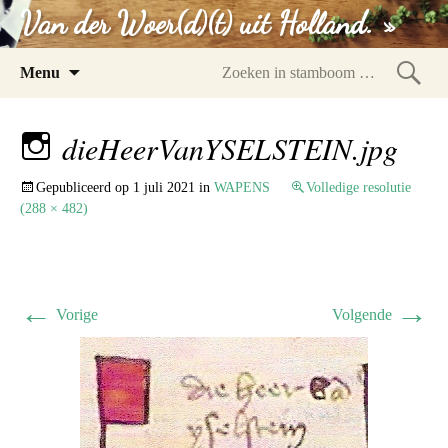
Van der Woer(d)(t) uit Holland. »
Spring
Menu
naar
Zoeke
inhoud
in
dieHeerVanYSELSTEIN.jpg
stam
Gepubliceerd op
1 juli 2021
in
WAPENS
Volledige resolutie
(288 × 482)
←
→
Vorige
Volgende