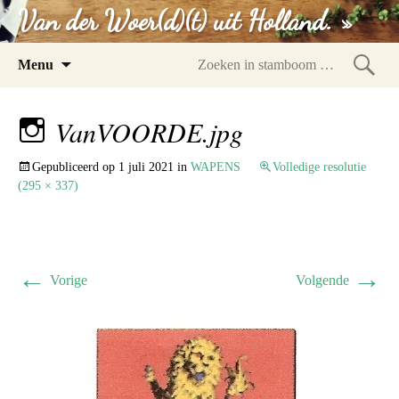
Van der Woer(d)(t) uit Holland. »
Spring
Menu
naar
Zoeke
inhoud
in
VanVOORDE.jpg
stam
Gepubliceerd op
1 juli 2021
in
WAPENS
Volledige resolutie
(295 × 337)
←
→
Vorige
Volgende