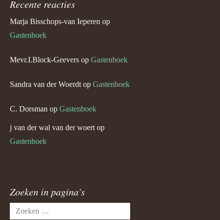
Recente reacties
Marja Bisschops-van Ieperen
op
Gastenboek
Mevr.I.Block-Geevers
op
Gastenboek
Sandra van der Woerdt
op
Gastenboek
C. Dorsman
op
Gastenboek
j van der wal van der woert
op
Gastenboek
Zoeken in pagina’s
Zoeken
naar: