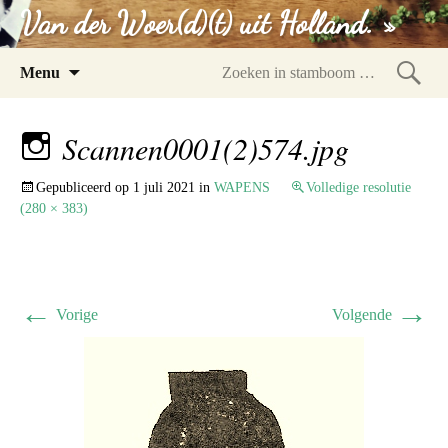
Van der Woer(d)(t) uit Holland. »
Spring
Menu
naar
Zoeke
inhoud
in
Scannen0001(2)574.jpg
stam
Gepubliceerd op
1 juli 2021
in
WAPENS
Volledige resolutie
(280 × 383)
←
→
Vorige
Volgende