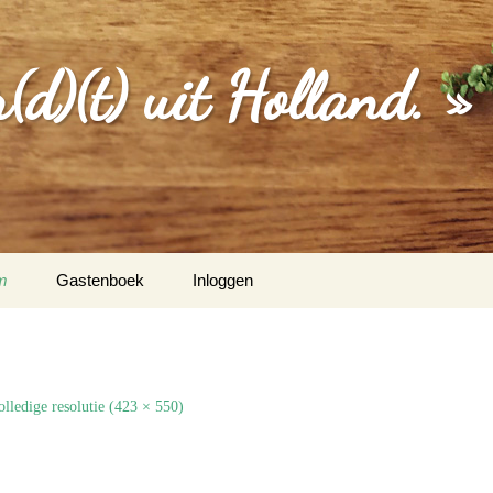
d)(t) uit Holland. »
m
Gastenboek
Inloggen
MGEVING
EBERICHTEN
olledige resolutie (423 × 550)
S