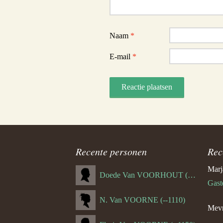
Naam
*
E-mail
*
Recente personen
Rec
Marj
Doede Van VOORHOUT (Van FORNEHOLT) (--1101)
Gast
N. Van VOORNE (--1110)
Mevr