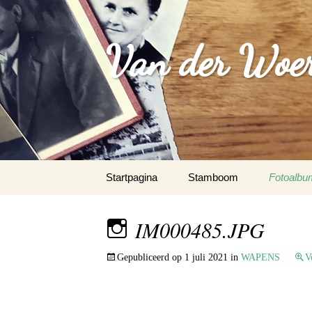
Van der Woer(
Spring
Startpagina
Stamboom
Fotoalbu
naar
inhoud
WOONO
IM000485.JPG
FAMILI
Gepubliceerd op
1 juli 2021
in
WAPENS
V
WAPEN