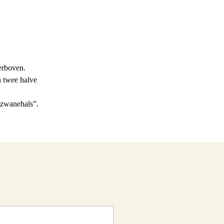
erboven.
n twee halve
 zwanehals”.