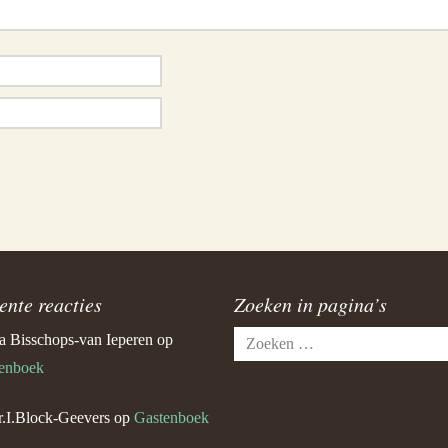
ente reacties
Zoeken in pagina’s
Zoeken
a Bisschops-van Ieperen
op
naar:
enboek
.I.Block-Geevers
op
Gastenboek