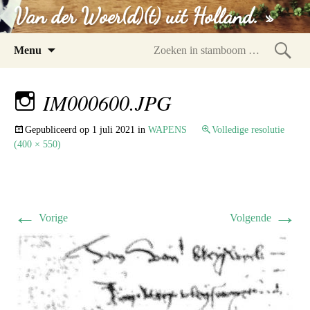
Van der Woer(d)(t) uit Holland. »
Spring
Menu
naar
Zoeke
inhoud
in
IM000600.JPG
stam
Gepubliceerd op
1 juli 2021
in
WAPENS
Volledige resolutie
(400 × 550)
←
→
Vorige
Volgende