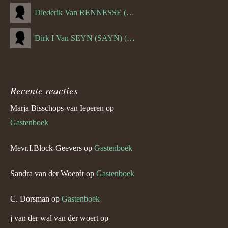
Diederik Van RENNESSE (--1144)
Dirk I Van SEYN (SAYN) (--1120)
Recente reacties
Marja Bisschops-van Ieperen
op
Gastenboek
Mevr.I.Block-Geevers
op
Gastenboek
Sandra van der Woerdt
op
Gastenboek
C. Dorsman
op
Gastenboek
j van der wal van der woert
op