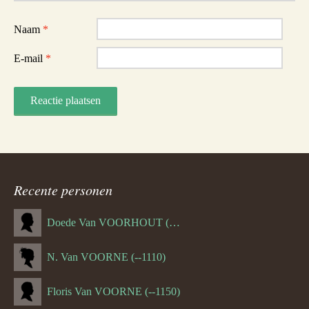
Naam
*
E-mail
*
Recente personen
Doede Van VOORHOUT (Van FORNEHOLT) (--1101)
N. Van VOORNE (--1110)
Floris Van VOORNE (--1150)